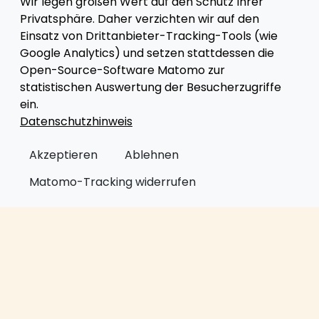
Wir legen großen Wert auf den Schutz Ihrer
Saunabistro
Privatsphäre. Daher verzichten wir auf den
Einsatz von Drittanbieter-Tracking-Tools (wie
Google Analytics) und setzen stattdessen die
Open-Source-Software Matomo zur
statistischen Auswertung der Besucherzugriffe
ein.
Datenschutzhinweis
Anfahrt
Akzeptieren
Ablehnen
Matomo-Tracking widerrufen